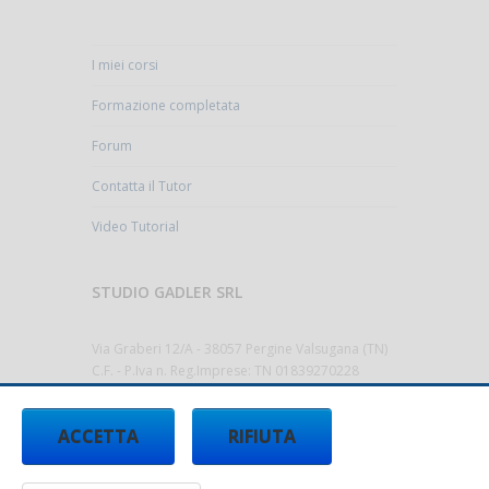
I miei corsi
Formazione completata
Forum
Contatta il Tutor
Video Tutorial
STUDIO GADLER SRL
Via Graberi 12/A - 38057 Pergine Valsugana (TN)
C.F. - P.Iva n. Reg.Imprese: TN 01839270228
Cap.Sociale 10.000,00€ i.v.
Codice Destinatario T9K4ZHO
ACCETTA
RIFIUTA
Tel.
0461/512522 -
info@studiogadler.it
-
www.studiogadler.it