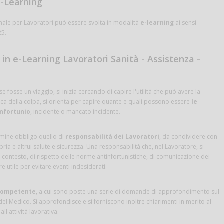
 e-Learning
le per Lavoratori può essere svolta in modalità
e-learning
ai sensi
25.
in e-Learning Lavoratori Sanità - Assistenza -
fosse un viaggio, si inizia cercando di capire l'utilità che può avere la
 della colpa, si orienta per capire quante e quali possono essere
le
infortunio
, incidente o mancato incidente.
ermine obbligo quello di
responsabilità dei Lavoratori
, da condividere con
opria e altrui salute e sicurezza. Una responsabilità che, nel Lavoratore, si
l contesto, di rispetto delle norme antinfortunistiche, di comunicazione dei
e utile per evitare eventi indesiderati.
competente
, a cui sono poste una serie di domande di approfondimento sul
 del Medico. Si approfondisce e si forniscono inoltre chiarimenti in merito al
ll'attività lavorativa.