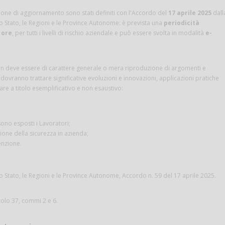
one di aggiornamento sono stati definiti con l'Accordo del
17 aprile 2025
dall
 Stato, le Regioni e le Province Autonome: è prevista una
periodicità
 ore
, per tutti i livelli di rischio aziendale e può essere svolta in modalità
e-
 deve essere di carattere generale o mera riproduzione di argomenti e
 dovranno trattare significative evoluzioni e innovazioni, applicazioni pratiche
e a titolo esemplificativo e non esaustivo:
 sono esposti i Lavoratori;
one della sicurezza in azienda;
enzione.
 Stato, le Regioni e le Province Autonome, Accordo n. 59 del 17 aprile 2025.
icolo 37, commi 2 e 6.