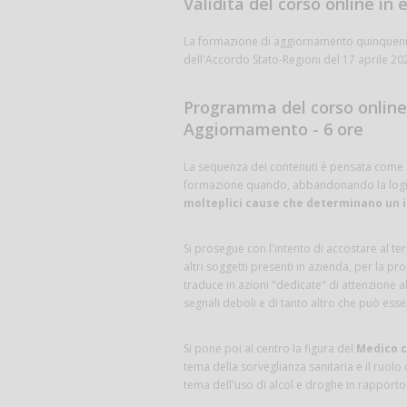
Validità del corso online in
La formazione di aggiornamento quinquenna
dell'Accordo Stato-Regioni del 17 aprile 20
Programma del corso online 
Aggiornamento - 6 ore
La sequenza dei contenuti è pensata come se 
formazione quando, abbandonando la logica
molteplici cause che determinano un 
Si prosegue con l'intento di accostare al t
altri soggetti presenti in azienda, per la pr
traduce in azioni "dedicate" di attenzione a
segnali deboli e di tanto altro che può esser
Si pone poi al centro la figura del
Medico 
tema della sorveglianza sanitaria e il ruolo
tema dell'uso di alcol e droghe in rapporto a