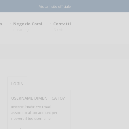
Visita il sito ufficiale
a
Negozio Corsi
Contatti
eLearning
Scrivici
LOGIN
USERNAME DIMENTICATO?
Inserisci l'indirizzo Email
associato al tuo account per
ricevere il tuo username.