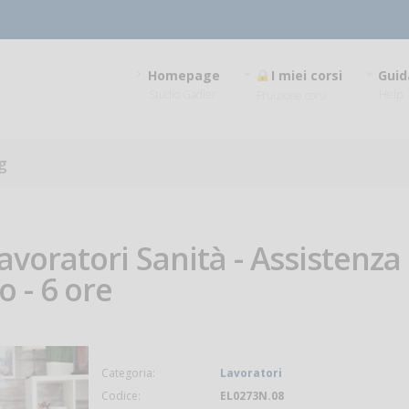
Homepage
I miei corsi
Guid
Studio Gadler
Help
Fruizione corsi
g
avoratori Sanità - Assistenza
 - 6 ore
Categoria:
Lavoratori
Codice:
EL0273N.08