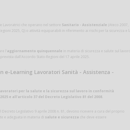
le Lavoratrici che operano nel settore
Sanitario - Assistenziale
(Ateco 2007,
egioni 2025, Q) o attività equiparabili in riferimento ai rischi per la sicurezza e l
re l'
aggiornamento quinquennale
in materia di sicurezza e salute sul lavor
prevista dall'Accordo Stato-Regioni del 17 aprile 2025.
n e-Learning Lavoratori Sanità - Assistenza -
oratori per la salute e la sicurezza sul lavoro in conformità
2025 e all'articolo 37 del Decreto Legislativo 81 del 2008.
 del Decreto Legislativo 9 aprile 2008 n. 81, devono ricevere a cura del proprio
nte e adeguata in materia di
salute e sicurezza
che deve essere