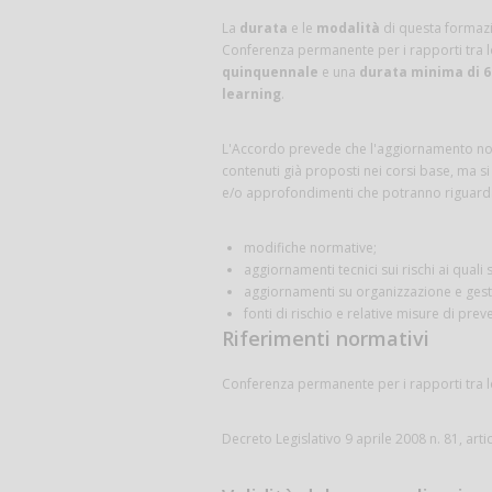
La
durata
e le
modalità
di questa formazi
Conferenza permanente per i rapporti tra lo
quinquennale
e una
durata minima di 6
learning
.
L'Accordo prevede che l'aggiornamento non
contenuti già proposti nei corsi base, ma si
e/o approfondimenti che potranno riguardar
modifiche normative;
aggiornamenti tecnici sui rischi ai quali
aggiornamenti su organizzazione e gesti
fonti di rischio e relative misure di prev
Riferimenti normativi
Conferenza permanente per i rapporti tra lo
Decreto Legislativo 9 aprile 2008 n. 81, art