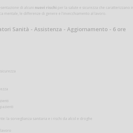
esentazione di alcuni
nuovi rischi
per la salute e sicurezza che caratterizzano i
ca mentale, le differenze di genere e l'invecchiamento al lavoro.
ori Sanità - Assistenza - Aggiornamento - 6 ore
 sicurezza
rezza
ienti
pazienti
 la sorveglianza sanitaria e i rischi da alcol e droghe
i lavoro