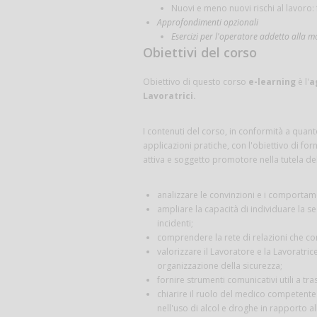
Nuovi e meno nuovi rischi al lavoro:
Approfondimenti opzionali
Esercizi per l'operatore addetto alla 
Obiettivi del corso
Obiettivo di questo corso
e-learning
è l'
a
Lavoratrici.
I contenuti del corso, in conformità a quan
applicazioni pratiche, con l'obiettivo di for
attiva e soggetto promotore nella tutela del
analizzare le convinzioni e i comportamen
ampliare la capacità di individuare la 
incidenti;
comprendere la rete di relazioni che con
valorizzare il Lavoratore e la Lavoratric
organizzazione della sicurezza;
fornire strumenti comunicativi utili a t
chiarire il ruolo del medico competente e
nell'uso di alcol e droghe in rapporto all'