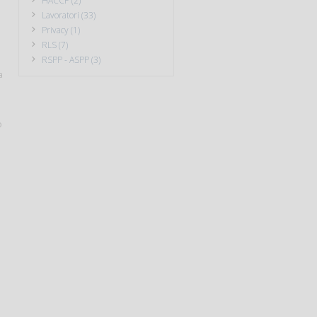
HACCP (2)
Lavoratori (33)
Privacy (1)
RLS (7)
RSPP - ASPP (3)
a
o