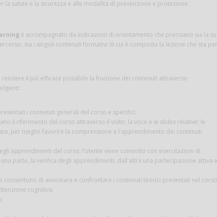
per la salute e la sicurezza e alle modalità di prevenzione e protezione.
arning
è accompagnato da indicazioni di orientamento che precisano sia la s
ercorso, sia i singoli contenuti formativi di cui è composta la lezione che sta pe
rendere il più efficace possibile la fruizione dei contenuti attraverso
lgenti:
resentati i contenuti generali del corso e specifici;
 il riferimento del corso attraverso il volto, la voce e le slides relative; le
ata, per meglio favorire la comprensione e l'apprendimento dei contenuti
degli apprendimenti del corso; l'utente viene coinvolto con esercitazioni di
na parte, la verifica degli apprendimenti, dall'altra una partecipazione attiva 
he consentono di avvicinare e confrontare i contenuti teorici presentati nel cors
attenzione cognitiva;
o;