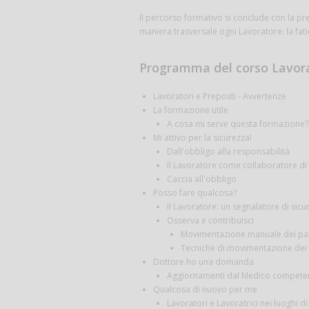
Il percorso formativo si conclude con la pr
maniera trasversale ogni Lavoratore: la fati
Programma del corso Lavorat
Lavoratori e Preposti - Avvertenze
La formazione utile
A cosa mi serve questa formazione?
Mi attivo per la sicurezza!
Dall'obbligo alla responsabilità
Il Lavoratore come collaboratore di
Caccia all'obbligo
Posso fare qualcosa?
Il Lavoratore: un segnalatore di sicu
Osserva e contribuisci
Movimentazione manuale dei paz
Tecniche di movimentazione dei 
Dottore ho una domanda
Aggiornamenti dal Medico competente:
Qualcosa di nuovo per me
Lavoratori e Lavoratrici nei luoghi d