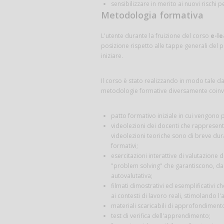
sensibilizzare in merito ai nuovi rischi 
Metodologia formativa
L'utente durante la fruizione del corso
e-le
posizione rispetto alle tappe generali del p
iniziare.
Il corso è stato realizzando in modo tale da 
metodologie formative diversamente coinvo
patto formativo iniziale in cui vengono p
videolezioni dei docenti che rappresentano
videolezioni teoriche sono di breve dur
formativi;
esercitazioni interattive di valutazione 
"problem solving" che garantiscono, da u
autovalutativa;
filmati dimostrativi ed esemplificativi c
ai contesti di lavoro reali, stimolando l'
materiali scaricabili di approfondiment
test di verifica dell'apprendimento;