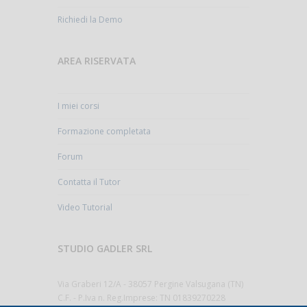
Richiedi la Demo
AREA RISERVATA
I miei corsi
Formazione completata
Forum
Contatta il Tutor
Video Tutorial
STUDIO GADLER SRL
Via Graberi 12/A - 38057 Pergine Valsugana (TN)
C.F. - P.Iva n. Reg.Imprese: TN 01839270228