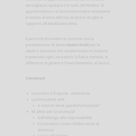
sorveglianza sanitaria e il ruolo del Medico. Si
approfondisce e si forniscono inoltre chiarimenti
in merito al tema dell'uso di alcol e droghe in
rapporto all'attività lavorativa.
Il percorso formativo si conclude con la
presentazione di alcuni
nuovi rischi
per la
salute e sicurezza che caratterizzano in maniera
trasversale ogni Lavoratore: la fatica mentale, le
differenze di genere e l'invecchiamento al lavoro.
Contenuti
:
Lavoratori e Preposti - Avvertenze
La formazione utile
A cosa mi serve questa formazione?
Mi attivo per la sicurezza!
Dall'obbligo alla responsabilità
Il Lavoratore come collaboratore di
sicurezza
Caccia all'obbligo