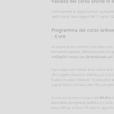
Validità del corso online in
La formazione di aggiornamento quinquenna
dell'Accordo Stato-Regioni del 17 aprile 20
Programma del corso online
- 6 ore
La sequenza dei contenuti è pensata come se 
formazione quando, abbandonando la logica
molteplici cause che determinano un 
Si prosegue con l'intento di accostare al t
altri soggetti presenti in azienda, per la pr
traduce in azioni "dedicate" di attenzione a
segnali deboli e di tanto altro che può esser
Si pone poi al centro la figura del
Medico 
tema della sorveglianza sanitaria e il ruolo
tema dell'uso di alcol e droghe in rapporto a