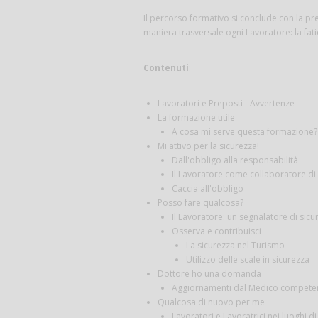
Il percorso formativo si conclude con la pr
maniera trasversale ogni Lavoratore: la fati
Contenuti
:
Lavoratori e Preposti - Avvertenze
La formazione utile
A cosa mi serve questa formazione?
Mi attivo per la sicurezza!
Dall'obbligo alla responsabilità
Il Lavoratore come collaboratore di
Caccia all'obbligo
Posso fare qualcosa?
Il Lavoratore: un segnalatore di sicu
Osserva e contribuisci
La sicurezza nel Turismo
Utilizzo delle scale in sicurezza
Dottore ho una domanda
Aggiornamenti dal Medico competente:
Qualcosa di nuovo per me
Lavoratori e Lavoratrici nei luoghi d