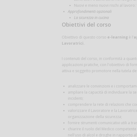
Nuovi e meno nuovi rischi al lavoro:
Approfondimenti opzionali
La sicurezza in cucina
Obiettivi del corso
Obiettivo di questo corso
e-learning
è l'
a
Lavoratrici.
I contenuti del corso, in conformità a quan
applicazioni pratiche, con l'obiettivo di for
attiva e soggetto promotore nella tutela del
analizzare le convinzioni e i comportamen
ampliare la capacità di individuare la 
incidenti;
comprendere la rete di relazioni che con
valorizzare il Lavoratore e la Lavoratric
organizzazione della sicurezza;
fornire strumenti comunicativi utili a t
chiarire il ruolo del Medico competente e
nell'uso di alcol e droghe in rapporto all'