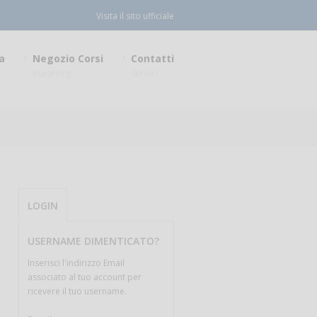
Visita il sito ufficiale
a
Negozio Corsi
Contatti
eLearning
Scrivici
LOGIN
USERNAME DIMENTICATO?
Inserisci l'indirizzo Email
associato al tuo account per
ricevere il tuo username.