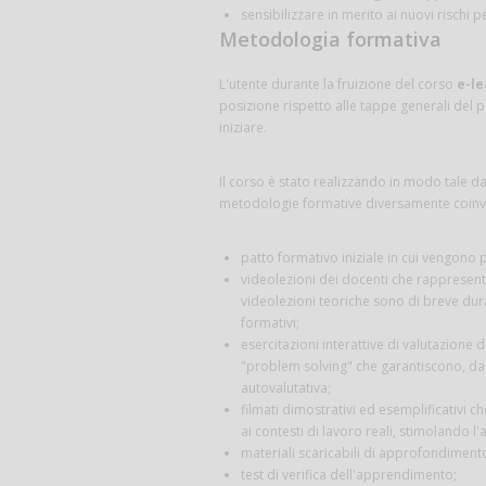
sensibilizzare in merito ai nuovi rischi 
Metodologia formativa
L'utente durante la fruizione del corso
e-le
posizione rispetto alle tappe generali del p
iniziare.
Il corso è stato realizzando in modo tale da 
metodologie formative diversamente coinvo
patto formativo iniziale in cui vengono p
videolezioni dei docenti che rappresentano
videolezioni teoriche sono di breve dur
formativi;
esercitazioni interattive di valutazione 
"problem solving" che garantiscono, da u
autovalutativa;
filmati dimostrativi ed esemplificativi c
ai contesti di lavoro reali, stimolando l'
materiali scaricabili di approfondiment
test di verifica dell'apprendimento;