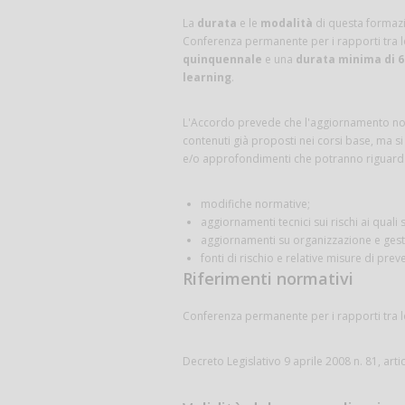
La
durata
e le
modalità
di questa formazi
Conferenza permanente per i rapporti tra lo
quinquennale
e una
durata minima di 6
learning
.
L'Accordo prevede che l'aggiornamento non
contenuti già proposti nei corsi base, ma si
e/o approfondimenti che potranno riguardar
modifiche normative;
aggiornamenti tecnici sui rischi ai quali
aggiornamenti su organizzazione e gesti
fonti di rischio e relative misure di prev
Riferimenti normativi
Conferenza permanente per i rapporti tra lo
Decreto Legislativo 9 aprile 2008 n. 81, art