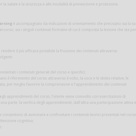
per la salute e la sicurezza e alle modalità di prevenzione e protezione.
arning
è accompagnato da indicazioni di orientamento che precisano sia la s
ercorso, sia i singoli contenuti formativi di cui è composta la lezione che sta pe
rendere il più efficace possibile la fruizione dei contenuti attraverso
lgenti:
resentati i contenuti generali del corso e specifici;
 il riferimento del corso attraverso il volto, la voce e le slides relative; le
ata, per meglio favorire la comprensione e l'apprendimento dei contenuti
degli apprendimenti del corso; l'utente viene coinvolto con esercitazioni di
na parte, la verifica degli apprendimenti, dall'altra una partecipazione attiva 
he consentono di avvicinare e confrontare i contenuti teorici presentati nel cors
attenzione cognitiva;
o;