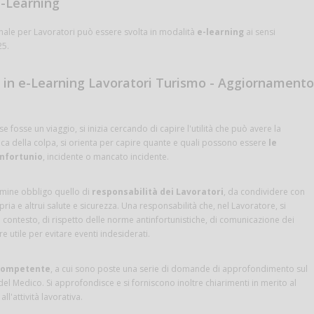
 e-Learning
le per Lavoratori può essere svolta in modalità
e-learning
ai sensi
25.
 in e-Learning Lavoratori Turismo - Aggiornamento
fosse un viaggio, si inizia cercando di capire l'utilità che può avere la
 della colpa, si orienta per capire quante e quali possono essere
le
infortunio
, incidente o mancato incidente.
ermine obbligo quello di
responsabilità dei Lavoratori
, da condividere con
opria e altrui salute e sicurezza. Una responsabilità che, nel Lavoratore, si
l contesto, di rispetto delle norme antinfortunistiche, di comunicazione dei
e utile per evitare eventi indesiderati.
competente
, a cui sono poste una serie di domande di approfondimento sul
 del Medico. Si approfondisce e si forniscono inoltre chiarimenti in merito al
ll'attività lavorativa.