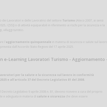
dei Lavoratori e delle Lavoratrici del settore
Turismo
(Ateco 2007, ai sensi
5, I [55]) o di attività equiparabili in riferimento ai rischi per la sicurezza e la
 villaggi turistici.
re l'
aggiornamento quinquennale
in materia di sicurezza e salute sul lavor
prevista dall'Accordo Stato-Regioni del 17 aprile 2025.
in e-Learning Lavoratori Turismo - Aggiornamento 
oratori per la salute e la sicurezza sul lavoro in conformità
2025 e all'articolo 37 del Decreto Legislativo 81 del 2008.
 del Decreto Legislativo 9 aprile 2008 n. 81, devono ricevere a cura del proprio
nte e adeguata in materia di
salute e sicurezza
che deve essere