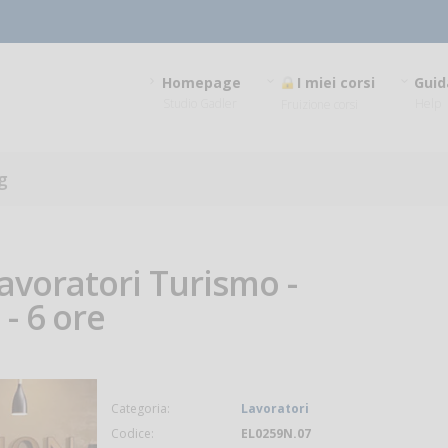
Homepage
I miei corsi
Guid
Studio Gadler
Help
Fruizione corsi
g
Lavoratori Turismo -
- 6 ore
Categoria:
Lavoratori
Codice:
EL0259N.07