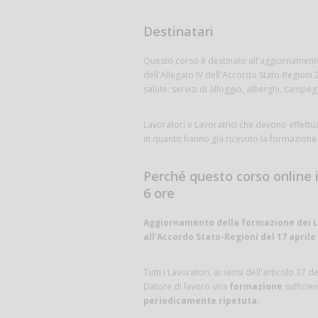
Destinatari
Questo corso è destinato all'aggiornamento 
dell'Allegato IV dell'Accordo Stato-Regioni 202
salute: servizi di alloggio, alberghi, campeggi,
Lavoratori e Lavoratrici che devono effettua
in quanto hanno già ricevuto la formazione 
Perché questo corso online 
6 ore
Aggiornamento della formazione dei Lav
all'Accordo Stato-Regioni del 17 aprile 
Tutti i Lavoratori, ai sensi dell'articolo 37
Datore di lavoro una
formazione
sufficie
periodicamente ripetuta
.