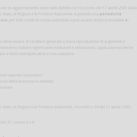
one di aggiornamento sono stati definiti con l'Accordo del 17 aprile 2025 dalla
 Stato, le Regioni e le Province Autonome: è prevista una
periodicità
 ore
, per tutti i livelli di rischio aziendale e può essere svolta in modalità
e-
 deve essere di carattere generale o mera riproduzione di argomenti e
 dovranno trattare significative evoluzioni e innovazioni, applicazioni pratiche
e a titolo esemplificativo e non esaustivo:
 sono esposti i Lavoratori;
one della sicurezza in azienda;
enzione.
 Stato, le Regioni e le Province Autonome, Accordo n. 59 del 17 aprile 2025.
icolo 37, commi 2 e 6.