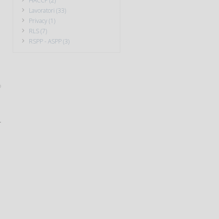
HACCP (2)
Lavoratori (33)
Privacy (1)
RLS (7)
RSPP - ASPP (3)
o
-