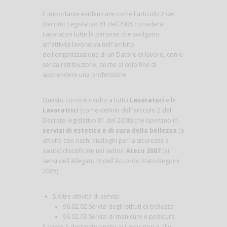
È importante evidenziare come l'articolo 2 del
Decreto Legislativo 81 del 2008 considera
Lavoratori tutte le persone che svolgono
un'attività lavorativa nell'ambito
dell'organizzazione di un Datore di lavoro, con o
senza retribuzione, anche al solo fine di
apprendere una professione.
Questo corso è rivolto a tutti i
Lavoratori
e le
Lavoratrici
(come definiti dall'articolo 2 del
Decreto legislativo 81 del 2008) che operano in
servizi di estetica e di cura della bellezza
(o
attività con rischi analoghi per la sicurezza e
salute) classificate nei settori
Ateco 2007
(ai
sensi dell'Allegato IV dell'Accordo Stato-Regioni
2025):
S Altre attività di servizi:
96.02.02 Servizi degli istituti di bellezza
96.02.03 Servizi di manicure e pedicure
Il corso è destinato anche ai Lavoratori e alle