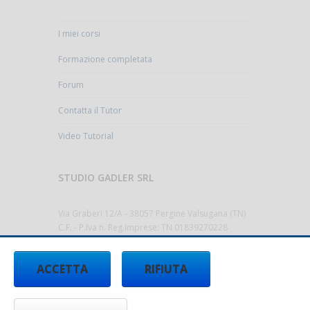
I miei corsi
Formazione completata
Forum
Contatta il Tutor
Video Tutorial
STUDIO GADLER SRL
Via Graberi 12/A - 38057 Pergine Valsugana (TN)
C.F. - P.Iva n. Reg.Imprese: TN 01839270228
Cap.Sociale 10.000,00€ i.v.
Codice Destinatario T9K4ZHO
ACCETTA
RIFIUTA
Tel.
0461/512522 -
info@studiogadler.it
-
www.studiogadler.it