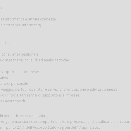
e:
za informatica e attività connesse
e altri servizi informatici)
cniche:
di consulenza gestionale
 e d'ingegneria; collaudi ed analisi tecniche
di supporto alle imprese:
rativo
nitura di personale
di viaggio, dei tour operator e servizi di prenotazione e attività connesse
 d'ufficio e altri servizi di supporto alle imprese.
e Lavoratrici di:
chi per la sicurezza e la salute;
svolgono mansioni che comportino la loro presenza, anche saltuaria, nei repart
e II, punto 2.1.1 dell'Accordo Stato-Regioni del 17 aprile 2025.