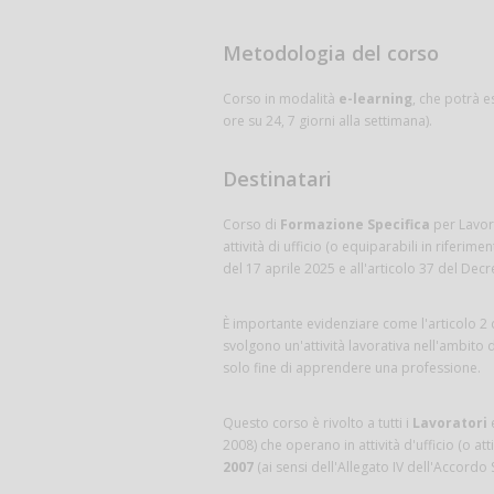
Metodologia del corso
Corso in modalità
e-learning
, che potrà e
ore su 24, 7 giorni alla settimana).
Destinatari
Corso di
Formazione Specifica
per Lavora
attività di ufficio (o equiparabili in riferim
del 17 aprile 2025 e all'articolo 37 del Decr
È importante evidenziare come l'articolo 2 
svolgono un'attività lavorativa nell'ambito 
solo fine di apprendere una professione.
Questo corso è rivolto a tutti i
Lavoratori
2008) che operano in attività d'ufficio (o att
2007
(ai sensi dell'Allegato IV dell'Accordo 