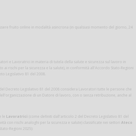
ssere fruito online in modalità asincrona (in qualsiasi momento del giorno, 24
tori e Lavoratrici in materia di tutela della salute e sicurezza sul lavoro in
ento ai rischi per la sicurezza e la salute), in conformità all'Accordo Stato-Regioni
eto Legislativo 81 del 2008.
del Decreto Legislativo 81 del 2008 considera Lavoratori tutte le persone che
dell'organizzazione di un Datore di lavoro, con o senza retribuzione, anche al
e le
Lavoratrici
(come definiti dall'articolo 2 del Decreto Legislativo 81 del
ività con rischi analoghi per la sicurezza e salute) classificate nei settori
Ateco
Stato-Regioni 2025):