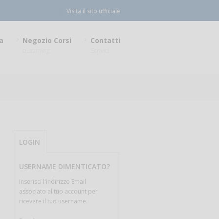
Visita il sito ufficiale
a
Negozio Corsi
Contatti
eLearning
Scrivici
LOGIN
USERNAME DIMENTICATO?
Inserisci l'indirizzo Email
associato al tuo account per
ricevere il tuo username.