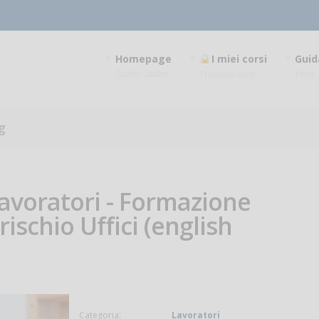
Homepage
I miei corsi
Guid
Studio Gadler
Help
Fruizione corsi
g
Lavoratori - Formazione
rischio Uffici (english
Categoria:
Lavoratori