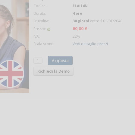
Codice:
ELAI14N
Durata:
4 ore
Fruibilità:
30 giorni
entro il 01/01/2040
60,00 €
Prezzo:
IVA:
22%
Scala sconti:
Vedi dettaglio prezzi
Acquista
Richiedi la Demo