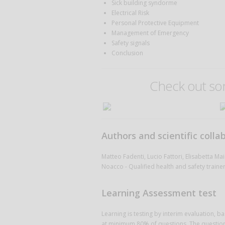
Sick building syndorme
Electrical Risk
Personal Protective Equipment
Management of Emergency
Safety signals
Conclusion
Check out so
Authors and scientific colla
Matteo Fadenti, Lucio Fattori, Elisabetta M
Noacco - Qualified health and safety traine
Learning Assessment test
Learning is testing by interim evaluation, ba
at minimum 80% of questions. The questions