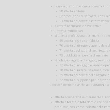
J servizi di informazione e comunicazion
58 attività editoriali
62 produzione di software, consulen
63 attività dei servizi d'informazione 
K attività finanziarie e assicurative
L attività immobiliari
M attività professionali, scientifiche e te
69 attività legali e contabilità
70 attività di direzione aziendale e 
71 attività degli studi di architettura
73 pubblicità e ricerche di mercato
N noleggio, agenzie di viaggio, servizi 
77 attività di noleggio e leasing ope
78 attività di ricerca, selezione, for
79 attività dei servizi delle agenzie 
82 attività di supporto per le funzioni
Il corso è destinato anche ai Lavoratori e all
attività equiparabili in riferimento ai ris
attività a
Medio
e
Alto
rischio che non 
produttivi, così come indicato nella Part