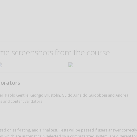
me screenshots from the course
borators
aier, Paolo Gentile, Giorgio Brustolin, Guido Arnaldo Guidoboni and Andrea
rs and content validators
sed on self-rating, and a final test. Tests will be passed if users answer correctly
, which are automatically selected by a computerized system, are different fo