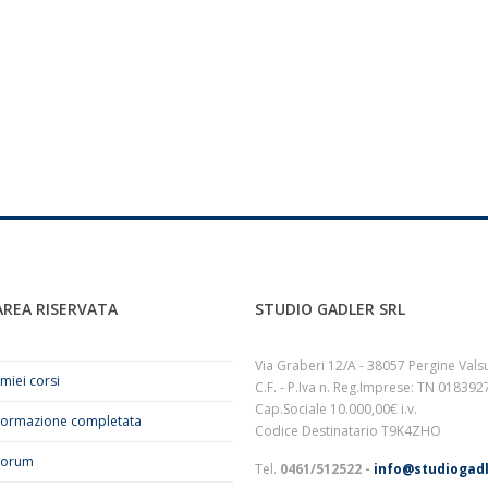
AREA RISERVATA
STUDIO GADLER SRL
Via Graberi 12/A - 38057 Pergine Vals
 miei corsi
C.F. - P.Iva n. Reg.Imprese: TN 01839
Cap.Sociale 10.000,00€ i.v.
Formazione completata
Codice Destinatario T9K4ZHO
Forum
Tel.
0461/512522 -
info@studiogadl