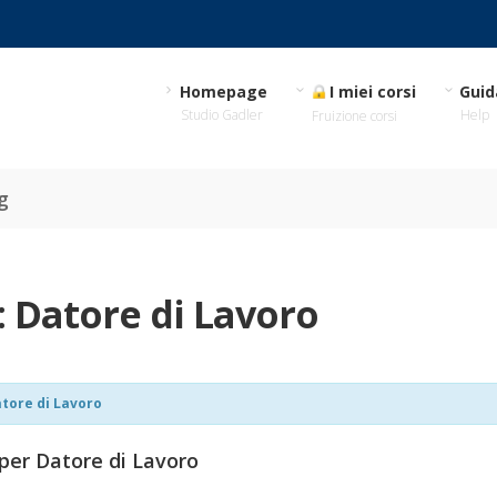
Homepage
I miei corsi
Guid
Studio Gadler
Help
Fruizione corsi
g
:
Datore di Lavoro
tore di Lavoro
 per Datore di Lavoro