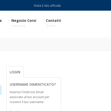
Visita il sito ufficiale
a
Negozio Corsi
Contatti
eLearning
Scrivici
LOGIN
USERNAME DIMENTICATO?
Inserisci l'indirizzo Email
associato al tuo account per
ricevere il tuo username.