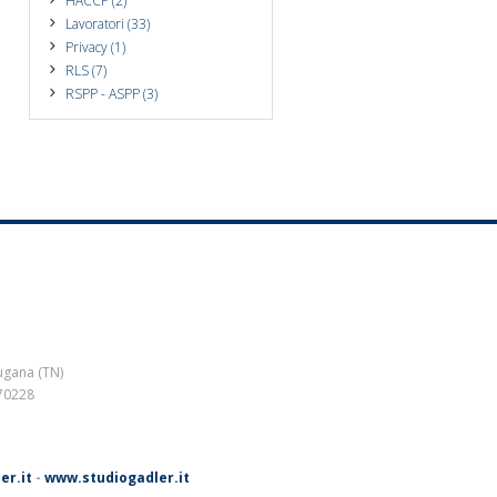
HACCP (2)
Lavoratori (33)
Privacy (1)
RLS (7)
RSPP - ASPP (3)
ugana (TN)
270228
er.it
-
www.studiogadler.it