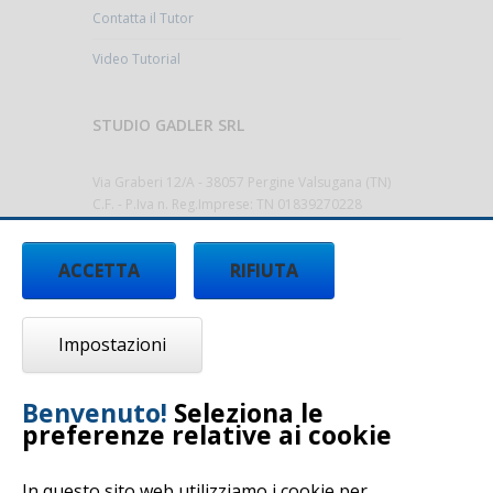
Contatta il Tutor
Video Tutorial
STUDIO GADLER SRL
Via Graberi 12/A - 38057 Pergine Valsugana (TN)
C.F. - P.Iva n. Reg.Imprese: TN 01839270228
Cap.Sociale 10.000,00€ i.v.
Codice Destinatario T9K4ZHO
ACCETTA
RIFIUTA
Tel.
0461/512522 -
info@studiogadler.it
-
www.studiogadler.it
Impostazioni
Benvenuto!
Seleziona le
preferenze relative ai cookie
In questo sito web utilizziamo i cookie per