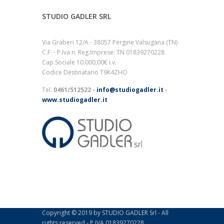
STUDIO GADLER SRL
Via Graberi 12/A - 38057 Pergine Valsugana (TN)
C.F. - P.Iva n. Reg.Imprese: TN 01839270228
Cap.Sociale 10.000,00€ i.v.
Codice Destinatario T9K4ZHO
Tel.
0461/512522 -
info@studiogadler.it
-
www.studiogadler.it
Copyright © 2019 by STUDIO GADLER Srl - All
rights reserved - P.IVA 01839270228