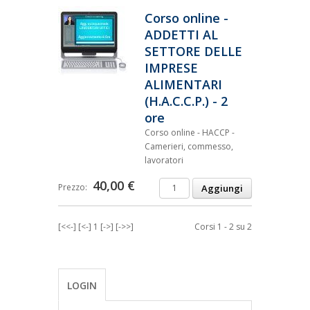
Corso online -
ADDETTI AL
SETTORE DELLE
IMPRESE
ALIMENTARI
(H.A.C.C.P.) - 2
ore
Corso online - HACCP -
Camerieri, commesso,
lavoratori
40,00 €
Prezzo:
[<<-]
[<-]
1
[->]
[->>]
Corsi 1 - 2 su 2
LOGIN