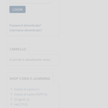
LOGIN
Password dimenticata?
Username dimenticato?
CARRELLO
Il carrello è attualmente vuoto.
SHOP CORSI E-LEARNING
Datore di Lavoro (1)
Datore di Lavoro RSPP (3)
Dirigenti (2)
HACCP (2)