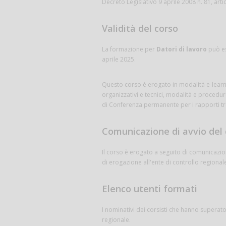
Decreto Legislativo 9 aprile 2008 n. 81, art
Validità del corso
La formazione per
Datori di lavoro
può es
aprile 2025.
Questo corso è erogato in modalità e-learning
organizzativi e tecnici, modalità e procedur
di Conferenza permanente per i rapporti tra
Comunicazione di avvio del 
Il corso è erogato a seguito di comunicazi
di erogazione all'ente di controllo regional
Elenco utenti formati
I nominativi dei corsisti che hanno superato
regionale.