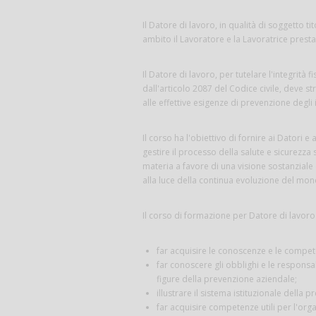
Il Datore di lavoro, in qualità di soggetto t
ambito il Lavoratore e la Lavoratrice prestan
Il Datore di lavoro, per tutelare l'integrità
dall'articolo 2087 del Codice civile, deve s
alle effettive esigenze di prevenzione degli 
Il corso ha l'obiettivo di fornire ai Datori 
gestire il processo della salute e sicurezza
materia a favore di una visione sostanziale 
alla luce della continua evoluzione del mon
Il corso di formazione per Datore di lavoro h
far acquisire le conoscenze e le compete
far conoscere gli obblighi e le responsabi
figure della prevenzione aziendale;
illustrare il sistema istituzionale della p
far acquisire competenze utili per l'org