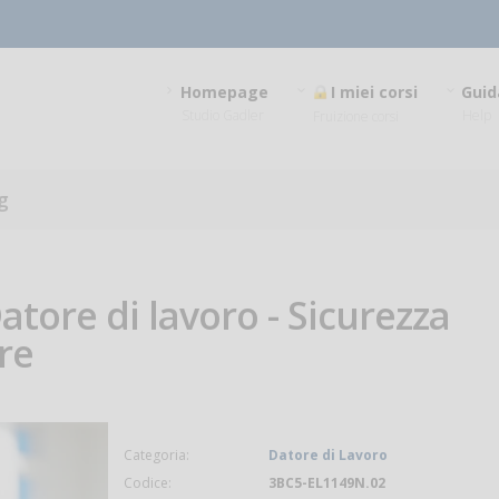
Homepage
I miei corsi
Guid
Studio Gadler
Help
Fruizione corsi
g
atore di lavoro - Sicurezza
ore
Categoria:
Datore di Lavoro
Codice:
3BC5-EL1149N.02