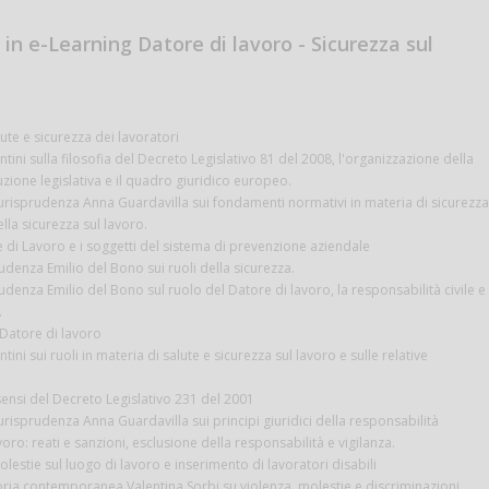
in e-Learning Datore di lavoro - Sicurezza sul
alute e sicurezza dei lavoratori
tini sulla filosofia del Decreto Legislativo 81 del 2008, l'organizzazione della
uzione legislativa e il quadro giuridico europeo.
iurisprudenza Anna Guardavilla sui fondamenti normativi in materia di sicurezza
della sicurezza sul lavoro.
re di Lavoro e i soggetti del sistema di prevenzione aziendale
rudenza Emilio del Bono sui ruoli della sicurezza.
rudenza Emilio del Bono sul ruolo del Datore di lavoro, la responsabilità civile e
.
 Datore di lavoro
ini sui ruoli in materia di salute e sicurezza sul lavoro e sulle relative
sensi del Decreto Legislativo 231 del 2001
urisprudenza Anna Guardavilla sui principi giuridici della responsabilità
oro: reati e sanzioni, esclusione della responsabilità e vigilanza.
lestie sul luogo di lavoro e inserimento di lavoratori disabili
toria contemporanea Valentina Sorbi su violenza, molestie e discriminazioni.