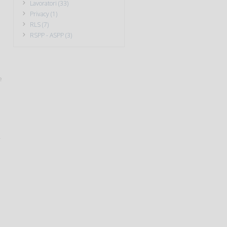
Lavoratori (33)
Privacy (1)
RLS (7)
RSPP - ASPP (3)
e
r