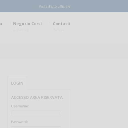
Visita il sito ufficiale
a
Negozio Corsi
Contatti
eLearning
Scrivici
LOGIN
ACCESSO AREA RISERVATA
Username:
Password: