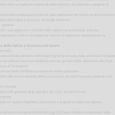
tini sulla normativa in materia di tutela specifica di particolari categorie di
iurisprudenza Mariapaola Falcone sulla valutazione del rischio di discriminazio
utela della salute e sicurezza nei luoghi di lavoro.
 ispettive
tini sulla vigilanza e controllo della salute e sicurezza nelle aziende.
urisprudenza Debora Brisigotti sul sistema di vigilanza e assistenza per la
 della Salute e Sicurezza sul lavoro
di tutela
udenza Emilio del Bono sulle misure generali di tutela della sicurezza e la salute
urisprudenza Anna Guardavilla sui principi giuridici della valutazione dei rischi
ione al Tecnostress.
udenza Emilio del Bono sui fattori di rischio particolari.
tini sulle norme tecniche della prevenzione, sui rischi lavorativi generali e sui
e e il DUVRI
tini sulla gestione degli appalti e dei rischi da interferenze.
mergenze
ntini sul quadro legislativo antincendio e di gestione delle emergenze.
na del lavoro ed igiene industriale Luigi Dal Cason, medico competente, sulla