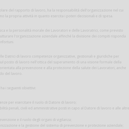
itolare del rapporto di lavoro, ha la responsabilità dell'organizzazione nel cui
o la propria attività in quanto esercita i poteri decisionali e di spesa.
 fisica e la personalità morale dei Lavoratori e delle Lavoratrici, come previsto
trutturare l'organizzazione aziendale affinché la divisione dei compiti risponda
infortuni.
e alle Datrici di lavoro competenze organizzative, gestionali e giuridiche per
 sul posto di lavoro nell'ottica del superamento di una visione formale della
orientata alla prevenzione e alla protezione della salute dei Lavoratori, anche
do del lavoro.
a i seguenti obiettivi:
nze per esercitare il ruolo di Datore di lavoro;
lità penali, civili ed amministrative posti in capo al Datore di lavoro e alle altr
revenzione e il ruolo degli organi di vigilanza;
anizzazione e la gestione del sistema di prevenzione e protezione aziendale;