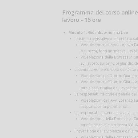
Programma del corso online 
lavoro - 16 ore
Modulo 1. Giuridico-normativo
Il sistema legislativo in materia di s
Videolezioni dell'Avv. Lorenzo Fan
sicurezza, fonti normative, l'evol
Videolezione della Dott.ssa in G
sul lavoro, sui principi giuridici 
L'identificazione e il ruolo del Dato
Videolezioni del Dott. in Giurisp
Videolezioni del Dott. in Giurisp
tutela assicurativa dei Lavoratori
La responsabilità civile e penale del
Videolezioni dell'Avv. Lorenzo Fant
responsabilità penali e non.
La responsabilità amministrativa ai 
Videolezione della Dott.ssa in Gi
amministrativa e sicurezza sul lav
Prevenzione della violenza e delle mo
Videolezione della Dott.ssa in S