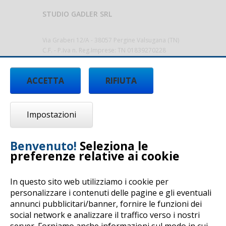
STUDIO GADLER SRL
Via Graberi 12/A - 38057 Pergine Valsugana (TN)
C.F. - P.Iva n. Reg.Imprese: TN 01839270228
Cap.Sociale 10.000,00€ i.v.
Codice Destinatario T9K4ZHO
ACCETTA
RIFIUTA
Tel.
0461/512522 -
info@studiogadler.it
-
www.studiogadler.it
Impostazioni
Benvenuto!
Seleziona le
preferenze relative ai cookie
In questo sito web utilizziamo i cookie per
personalizzare i contenuti delle pagine e gli eventuali
annunci pubblicitari/banner, fornire le funzioni dei
Copyright © 2019 by STUDIO GADLER Srl - All
social network e analizzare il traffico verso i nostri
rights reserved - P.IVA 01839270228