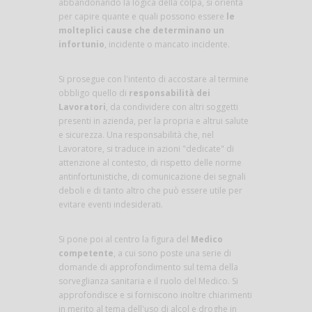
abbandonando la logica della colpa, si orienta
per capire quante e quali possono essere
le
molteplici cause che determinano un
infortunio
, incidente o mancato incidente.
Si prosegue con l'intento di accostare al termine
obbligo quello di
responsabilità dei
Lavoratori
, da condividere con altri soggetti
presenti in azienda, per la propria e altrui salute
e sicurezza. Una responsabilità che, nel
Lavoratore, si traduce in azioni "dedicate" di
attenzione al contesto, di rispetto delle norme
antinfortunistiche, di comunicazione dei segnali
deboli e di tanto altro che può essere utile per
evitare eventi indesiderati.
Si pone poi al centro la figura del
Medico
competente
, a cui sono poste una serie di
domande di approfondimento sul tema della
sorveglianza sanitaria e il ruolo del Medico. Si
approfondisce e si forniscono inoltre chiarimenti
in merito al tema dell'uso di alcol e droghe in