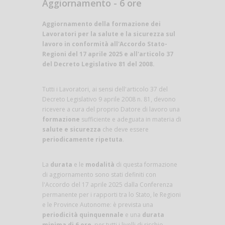
Aggiornamento - 6 ore
Aggiornamento della formazione dei
Lavoratori per la salute e la sicurezza sul
lavoro in conformità all'Accordo Stato-
Regioni del 17 aprile 2025 e all'articolo 37
del Decreto Legislativo 81 del 2008.
Tutti i Lavoratori, ai sensi dell'articolo 37 del
Decreto Legislativo 9 aprile 2008 n. 81, devono
ricevere a cura del proprio Datore di lavoro una
formazione
sufficiente e adeguata in materia di
salute e sicurezza
che deve essere
periodicamente ripetuta
.
La
durata
e le
modalità
di questa formazione
di aggiornamento sono stati definiti con
l'Accordo del 17 aprile 2025 dalla Conferenza
permanente per i rapporti tra lo Stato, le Regioni
e le Province Autonome: è prevista una
periodicità quinquennale
e una
durata
minima di 6 ore
, per tutti i livelli di rischio