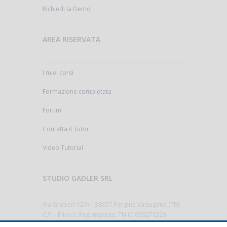
Richiedi la Demo
AREA RISERVATA
I miei corsi
Formazione completata
Forum
Contatta il Tutor
Video Tutorial
STUDIO GADLER SRL
Via Graberi 12/A - 38057 Pergine Valsugana (TN)
C.F. - P.Iva n. Reg.Imprese: TN 01839270228
Cap.Sociale 10.000,00€ i.v.