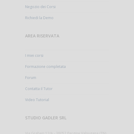
Negozio dei Corsi
Richiedi la Demo
AREA RISERVATA
I miei corsi
Formazione completata
Forum
Contatta il Tutor
Video Tutorial
STUDIO GADLER SRL
Via Graberi 12/A - 38057 Pergine Valsugana (TN)