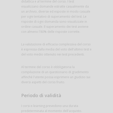
didattica e al termine del corso. I test
visualizzano domande estratte casualmente da
un archivio, diverse ed esposte in modo casuale
per ogni tentativo di superamento del test. Le
risposte di ogni domanda sono visualizzate in
ordine casuale. Il superamento dei test avviene
con almeno l'80% delle risposte corrette.
La valutazione di efficacia complessiva del corso
è espressa dalla media del voto dell'ultimo test e
del voto medio ottenuto nei test precedenti.
Al termine del corso è obbligatoria la
compilazione di un questionario di gradimento
affinché l'utente possa esprimere un giudizio sui
diversi aspetti del corso fruito.
Periodo di validità
I corsi e-learning prevedono una durata
predeterminata al momento dell'acquisto.