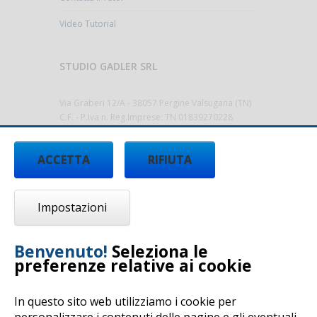
Video Tutorial
STUDIO GADLER SRL
Via Graberi 12/A - 38057 Pergine Valsugana (TN)
C.F. - P.Iva n. Reg.Imprese: TN 01839270228
Cap.Sociale 10.000,00€ i.v.
Codice Destinatario T9K4ZHO
ACCETTA
RIFIUTA
Tel.
0461/512522 -
info@studiogadler.it
-
www.studiogadler.it
Impostazioni
Benvenuto!
Seleziona le
preferenze relative ai cookie
In questo sito web utilizziamo i cookie per