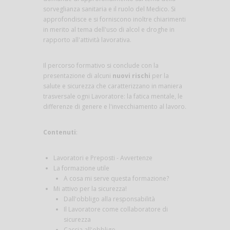
sorveglianza sanitaria e il ruolo del Medico. Si
approfondisce e si forniscono inoltre chiarimenti
in merito al tema dell'uso di alcol e droghe in
rapporto all'attività lavorativa.
Il percorso formativo si conclude con la
presentazione di alcuni
nuovi rischi
per la
salute e sicurezza che caratterizzano in maniera
trasversale ogni Lavoratore: la fatica mentale, le
differenze di genere e l'invecchiamento al lavoro.
Contenuti
:
Lavoratori e Preposti - Avvertenze
La formazione utile
A cosa mi serve questa formazione?
Mi attivo per la sicurezza!
Dall'obbligo alla responsabilità
Il Lavoratore come collaboratore di
sicurezza
Caccia all'obbligo