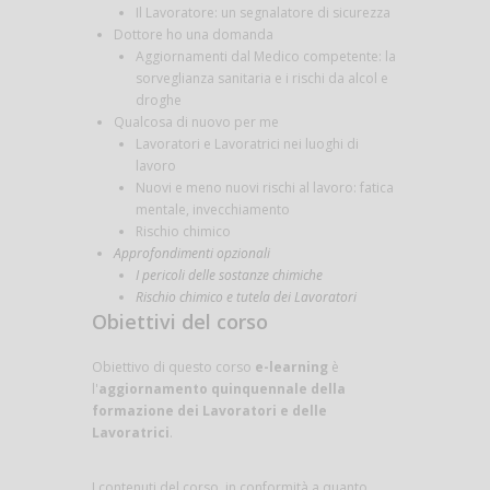
Il Lavoratore: un segnalatore di sicurezza
Dottore ho una domanda
Aggiornamenti dal Medico competente: la
sorveglianza sanitaria e i rischi da alcol e
droghe
Qualcosa di nuovo per me
Lavoratori e Lavoratrici nei luoghi di
lavoro
Nuovi e meno nuovi rischi al lavoro: fatica
mentale, invecchiamento
Rischio chimico
Approfondimenti opzionali
I pericoli delle sostanze chimiche
Rischio chimico e tutela dei Lavoratori
Obiettivi del corso
Obiettivo di questo corso
e-learning
è
l'
aggiornamento quinquennale della
formazione dei Lavoratori e delle
Lavoratrici
.
I contenuti del corso, in conformità a quanto