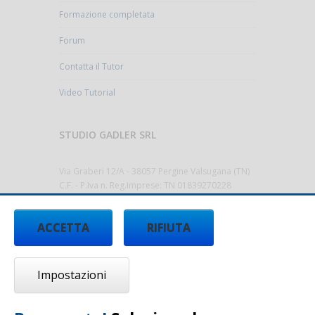
Formazione completata
Forum
Contatta il Tutor
Video Tutorial
STUDIO GADLER SRL
Via Graberi 12/A - 38057 Pergine Valsugana (TN)
C.F. - P.Iva n. Reg.Imprese: TN 01839270228
Cap.Sociale 10.000,00€ i.v.
Codice Destinatario T9K4ZHO
ACCETTA
RIFIUTA
Tel.
0461/512522 -
info@studiogadler.it
-
www.studiogadler.it
Impostazioni