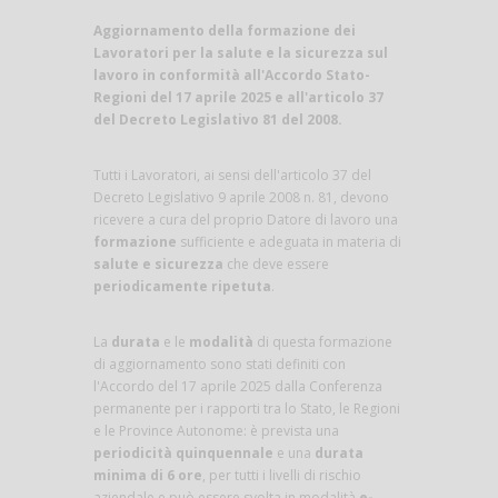
Aggiornamento della formazione dei
Lavoratori per la salute e la sicurezza sul
lavoro in conformità all'Accordo Stato-
Regioni del 17 aprile 2025 e all'articolo 37
del Decreto Legislativo 81 del 2008.
Tutti i Lavoratori, ai sensi dell'articolo 37 del
Decreto Legislativo 9 aprile 2008 n. 81, devono
ricevere a cura del proprio Datore di lavoro una
formazione
sufficiente e adeguata in materia di
salute e sicurezza
che deve essere
periodicamente ripetuta
.
La
durata
e le
modalità
di questa formazione
di aggiornamento sono stati definiti con
l'Accordo del 17 aprile 2025 dalla Conferenza
permanente per i rapporti tra lo Stato, le Regioni
e le Province Autonome: è prevista una
periodicità quinquennale
e una
durata
minima di 6 ore
, per tutti i livelli di rischio
aziendale e può essere svolta in modalità
e-