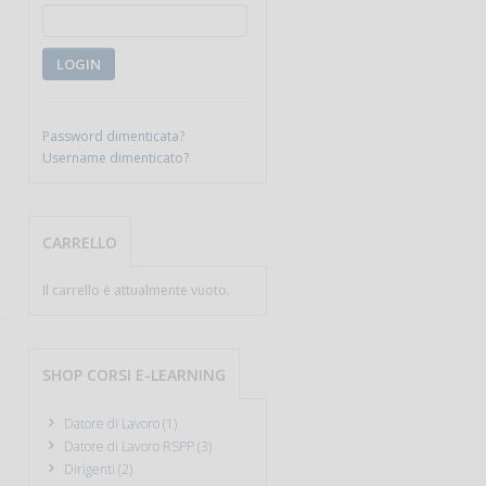
LOGIN
Password dimenticata?
Username dimenticato?
CARRELLO
Il carrello è attualmente vuoto.
SHOP CORSI E-LEARNING
Datore di Lavoro (1)
Datore di Lavoro RSPP (3)
Dirigenti (2)