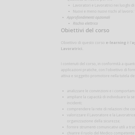
Lavoratori e Lavoratrici nei luoghi d
Nuovi e meno nuovi rischi al lavoro:
Approfondimenti opzionali
Rischio elettrico
Obiettivi del corso
Obiettivo di questo corso
e-learning
è l'
a
Lavoratrici.
I contenuti del corso, in conformità a quan
applicazioni pratiche, con l'obiettivo di for
attiva e soggetto promotore nella tutela del
analizzare le convinzioni e i comportamen
ampliare la capacità di individuare la 
incidenti;
comprendere la rete di relazioni che con
valorizzare il Lavoratore e la Lavoratrice
organizzazione della sicurezza;
fornire strumenti comunicativi utili a t
chiarire il ruolo del Medico competente e