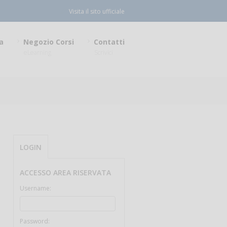
Visita il sito ufficiale
a
Negozio Corsi
Contatti
eLearning
Scrivici
LOGIN
ACCESSO AREA RISERVATA
Username:
Password: