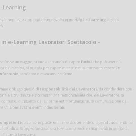
 e-Learning
le per Lavoratori può essere svolta in modalità
e-learning
ai sensi
25.
in e-Learning Lavoratori Spettacolo -
fosse un viaggio, si inizia cercando di capire l'utilità che può avere la
 della colpa, si orienta per capire quante e quali possono essere
le
infortunio
, incidente o mancato incidente.
ermine obbligo quello di
responsabilità dei Lavoratori
, da condividere con
opria e altrui salute e sicurezza. Una responsabilità che, nel Lavoratore, si
l contesto, di rispetto delle norme antinfortunistiche, di comunicazione dei
e utile per evitare eventi indesiderati.
competente
, a cui sono poste una serie di domande di approfondimento sul
 del Medico. Si approfondisce e si forniscono inoltre chiarimenti in merito al
ll'attività lavorativa.