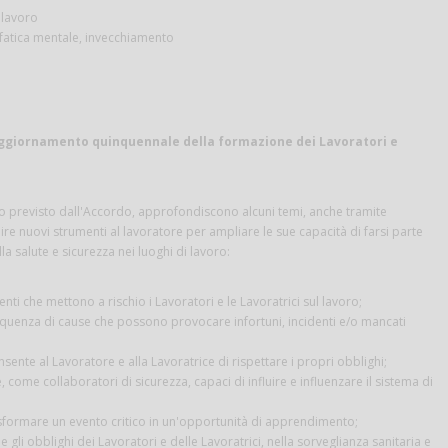
i lavoro
 fatica mentale, invecchiamento
ggiornamento quinquennale della formazione dei Lavoratori e
to previsto dall'Accordo, approfondiscono alcuni temi, anche tramite
nire nuovi strumenti al lavoratore per ampliare le sue capacità di farsi parte
la salute e sicurezza nei luoghi di lavoro:
ti che mettono a rischio i Lavoratori e le Lavoratrici sul lavoro;
sequenza di cause che possono provocare infortuni, incidenti e/o mancati
sente al Lavoratore e alla Lavoratrice di rispettare i propri obblighi;
, come collaboratori di sicurezza, capaci di influire e influenzare il sistema di
rasformare un evento critico in un'opportunità di apprendimento;
 gli obblighi dei Lavoratori e delle Lavoratrici, nella sorveglianza sanitaria e