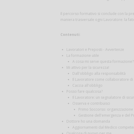
Il percorso formativo si conclude con la pr
maniera trasversale ogni Lavoratore: la fati
Contenuti
:
Lavoratori e Preposti - Avvertenze
La formazione utile
A cosa mi serve questa formazione?
Mi attivo per la sicurezza!
Dall'obbligo alla responsabilità
Il Lavoratore come collaboratore di
Caccia all'obbligo
Posso fare qualcosa?
Il Lavoratore: un segnalatore di sicu
Osserva e contribuisci
Primo Soccorso: organizzazione e
Gestione dell'emergenza e del 
Dottore ho una domanda
Aggiornamenti dal Medico competente:
Qualcosa di nuovo per me