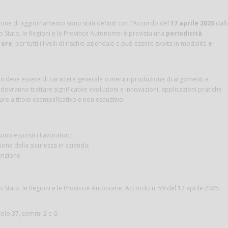
one di aggiornamento sono stati definiti con l'Accordo del
17 aprile 2025
dall
 Stato, le Regioni e le Province Autonome: è prevista una
periodicità
 ore
, per tutti i livelli di rischio aziendale e può essere svolta in modalità
e-
 deve essere di carattere generale o mera riproduzione di argomenti e
 dovranno trattare significative evoluzioni e innovazioni, applicazioni pratiche
e a titolo esemplificativo e non esaustivo:
 sono esposti i Lavoratori;
one della sicurezza in azienda;
enzione.
 Stato, le Regioni e le Provincie Autonome, Accordo n. 59 del 17 aprile 2025.
icolo 37, commi 2 e 6.