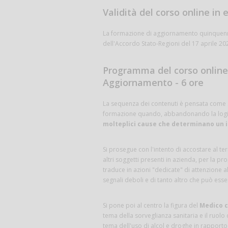
Validità del corso online in
La formazione di aggiornamento quinquenna
dell'Accordo Stato-Regioni del 17 aprile 20
Programma del corso online 
Aggiornamento - 6 ore
La sequenza dei contenuti è pensata come se 
formazione quando, abbandonando la logica
molteplici cause che determinano un 
Si prosegue con l'intento di accostare al t
altri soggetti presenti in azienda, per la pr
traduce in azioni "dedicate" di attenzione a
segnali deboli e di tanto altro che può esser
Si pone poi al centro la figura del
Medico 
tema della sorveglianza sanitaria e il ruolo
tema dell'uso di alcol e droghe in rapporto a