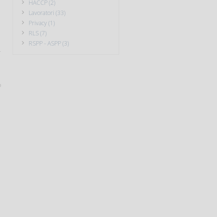
HACCP (2)
Lavoratori (33)
Privacy (1)
RLS (7)
RSPP - ASPP (3)
-
o