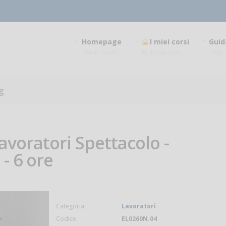
Homepage
I miei corsi
Guid
Studio Gadler
Help
Fruizione corsi
g
avoratori Spettacolo -
- 6 ore
Categoria:
Lavoratori
Codice:
EL0260N.04