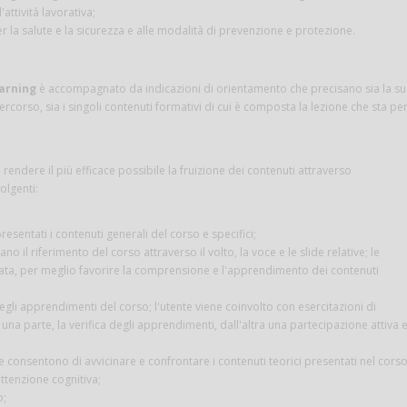
attività lavorativa;
per la salute e la sicurezza e alle modalità di prevenzione e protezione.
arning
è accompagnato da indicazioni di orientamento che precisano sia la s
ercorso, sia i singoli contenuti formativi di cui è composta la lezione che sta pe
rendere il più efficace possibile la fruizione dei contenuti attraverso
lgenti:
resentati i contenuti generali del corso e specifici;
 il riferimento del corso attraverso il volto, la voce e le slide relative; le
ata, per meglio favorire la comprensione e l'apprendimento dei contenuti
degli apprendimenti del corso; l'utente viene coinvolto con esercitazioni di
na parte, la verifica degli apprendimenti, dall'altra una partecipazione attiva 
he consentono di avvicinare e confrontare i contenuti teorici presentati nel cors
attenzione cognitiva;
o;