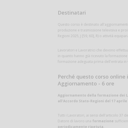
Destinatari
Questo corso è destinato all'aggiornamento 
produzione e trasmissione televisiva e proi
Regioni 2025, J [59, 60], R) o attività equipara
Lavoratori e Lavoratrici che devono effettua
in quanto hanno già ricevuto la formazione 
formazione adeguata prima dell'entrata in 
Perché questo corso online 
Aggiornamento - 6 ore
Aggiornamento della formazione dei Lav
all'Accordo Stato-Regioni del 17 aprile 
Tutti i Lavoratori, ai sensi dell'articolo 37
Datore di lavoro una
formazione
sufficie
periodicamente ripetuta
.