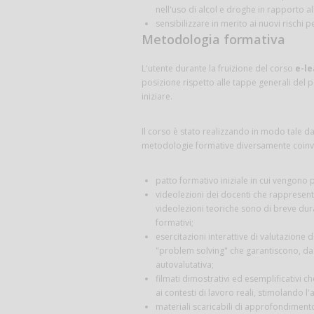
nell'uso di alcol e droghe in rapporto all'
sensibilizzare in merito ai nuovi rischi 
Metodologia formativa
L'utente durante la fruizione del corso
e-le
posizione rispetto alle tappe generali del p
iniziare.
Il corso è stato realizzando in modo tale da 
metodologie formative diversamente coinvo
patto formativo iniziale in cui vengono p
videolezioni dei docenti che rappresentano
videolezioni teoriche sono di breve dur
formativi;
esercitazioni interattive di valutazione 
"problem solving" che garantiscono, da u
autovalutativa;
filmati dimostrativi ed esemplificativi c
ai contesti di lavoro reali, stimolando l'
materiali scaricabili di approfondiment