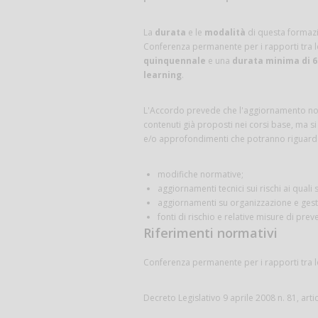
La
durata
e le
modalità
di questa formazi
Conferenza permanente per i rapporti tra lo
quinquennale
e una
durata minima di 6
learning
.
L'Accordo prevede che l'aggiornamento non
contenuti già proposti nei corsi base, ma si
e/o approfondimenti che potranno riguardar
modifiche normative;
aggiornamenti tecnici sui rischi ai quali
aggiornamenti su organizzazione e gesti
fonti di rischio e relative misure di prev
Riferimenti normativi
Conferenza permanente per i rapporti tra lo
Decreto Legislativo 9 aprile 2008 n. 81, art