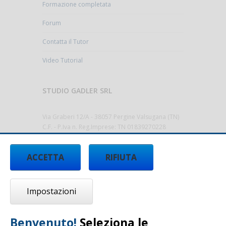
Formazione completata
Forum
Contatta il Tutor
Video Tutorial
STUDIO GADLER SRL
Via Graberi 12/A - 38057 Pergine Valsugana (TN)
C.F. - P.Iva n. Reg.Imprese: TN 01839270228
Cap.Sociale 10.000,00€ i.v.
Codice Destinatario T9K4ZHO
ACCETTA
RIFIUTA
Tel.
0461/512522 -
info@studiogadler.it
-
www.studiogadler.it
Impostazioni
Benvenuto!
Seleziona le