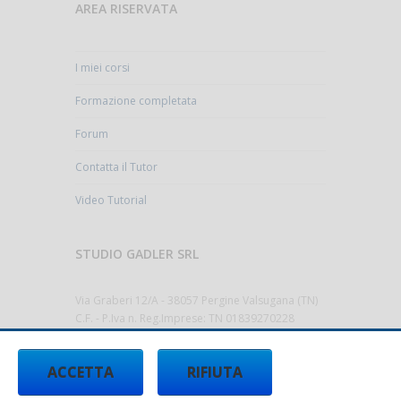
AREA RISERVATA
I miei corsi
Formazione completata
Forum
Contatta il Tutor
Video Tutorial
STUDIO GADLER SRL
Via Graberi 12/A - 38057 Pergine Valsugana (TN)
C.F. - P.Iva n. Reg.Imprese: TN 01839270228
Cap.Sociale 10.000,00€ i.v.
Codice Destinatario T9K4ZHO
ACCETTA
RIFIUTA
Tel.
0461/512522 -
info@studiogadler.it
-