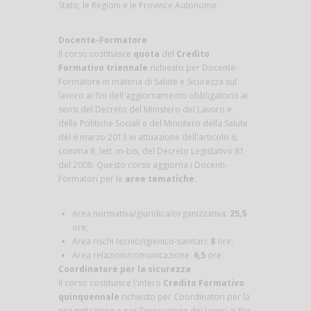
Stato, le Regioni e le Province Autonome.
Docente-Formatore
Il corso costituisce
quota
del
Credito
Formativo triennale
richiesto per Docente-
Formatore in materia di Salute e Sicurezza sul
lavoro ai fini dell'aggiornamento obbligatorio ai
sensi del Decreto del Ministero del Lavoro e
delle Politiche Sociali e del Ministero della Salute
del 6 marzo 2013 in attuazione dell'articolo 6,
comma 8, lett. m-bis, del Decreto Legislativo 81
del 2008. Questo corso aggiorna i Docenti-
Formatori per le
aree tematiche
:
Area normativa/giuridica/organizzativa:
25,5
ore;
Area rischi tecnici/igienico-sanitari:
8
ore;
Area relazioni/comunicazione:
6,5
ore.
Coordinatore per la sicurezza
Il corso costituisce l'intero
Credito Formativo
quinquennale
richiesto per Coordinatori per la
progettazione e per l'esecuzione dei lavori ai fini