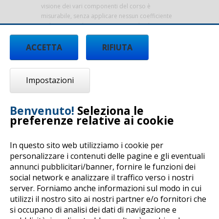
visione dei vari componenti del corso è
misurabile, senza applicare nessun coefficiente
"arbitrario" (ad esempio assumendo che un'ora
di e-learning equivale a 2 ore d'aula).
ACCETTA
RIFIUTA
DISPENSE E MATERIALI DI
APPROFONDIMENTO
Impostazioni
Il partecipante trova all'interno del corso
dispense, documenti e materiali di
approfondimento.
Benvenuto!
Seleziona le
preferenze relative ai cookie
SUPPORTO ALL'UTENTE DEL CORSO
L'attività didattica e-learning è sempre assistita
da un mentor e tutor a disposizione dell'utente in
In questo sito web utilizziamo i cookie per
orari definiti, per garantire la costante raccolta di
personalizzare i contenuti delle pagine e gli eventuali
osservazioni, esigenze e bisogni specifici.
annunci pubblicitari/banner, fornire le funzioni dei
social network e analizzare il traffico verso i nostri
MENTOR/TUTOR DI CONTENUTO
server. Forniamo anche informazioni sul modo in cui
È garantita la disponibilità di mentor/tutor di
utilizzi il nostro sito ai nostri partner e/o fornitori che
contenuto in possesso dei requisiti previsti
si occupano di analisi dei dati di navigazione e
per i formatori/docenti dal Decreto