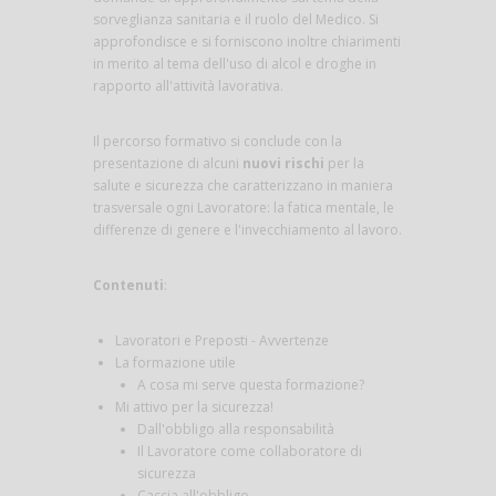
sorveglianza sanitaria e il ruolo del Medico. Si
approfondisce e si forniscono inoltre chiarimenti
in merito al tema dell'uso di alcol e droghe in
rapporto all'attività lavorativa.
Il percorso formativo si conclude con la
presentazione di alcuni
nuovi rischi
per la
salute e sicurezza che caratterizzano in maniera
trasversale ogni Lavoratore: la fatica mentale, le
differenze di genere e l'invecchiamento al lavoro.
Contenuti
:
Lavoratori e Preposti - Avvertenze
La formazione utile
A cosa mi serve questa formazione?
Mi attivo per la sicurezza!
Dall'obbligo alla responsabilità
Il Lavoratore come collaboratore di
sicurezza
Caccia all'obbligo